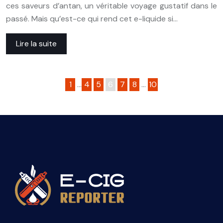
ces saveurs d’antan, un véritable voyage gustatif dans le
passé. Mais qu’est-ce qui rend cet e-liquide si…
Lire la suite
1
…
4
5
6
7
8
…
10