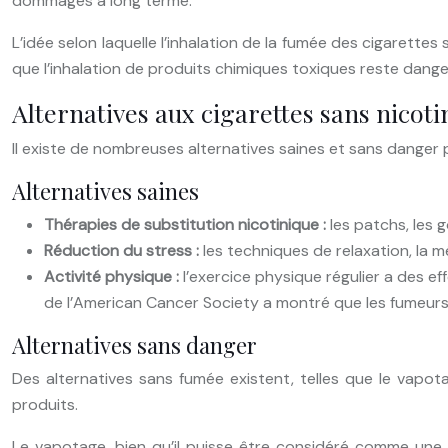
dommages à long terme.
L’idée selon laquelle l’inhalation de la fumée des cigarette
que l’inhalation de produits chimiques toxiques reste dange
Alternatives aux cigarettes sans nicoti
Il existe de nombreuses alternatives saines et sans dange
Alternatives saines
Thérapies de substitution nicotinique :
les patchs, les 
Réduction du stress :
les techniques de relaxation, la 
Activité physique :
l’exercice physique régulier a des e
de l’American Cancer Society a montré que les fumeurs q
Alternatives sans danger
Des alternatives sans fumée existent, telles que le vapota
produits.
Le vapotage, bien qu’il puisse être considéré comme une a