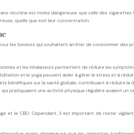
s sans nicotine est moins dangereuse que celle des cigarettes 
reuse, quelle que soit leur concentration.
ne
r pour les fumeurs qui souhaitent arrêter de consommer des p
gommes et les inhalateurs permettent de réduire les symptômes
méditation et le yoga peuvent aider à gérer le stress et à réd
ffets bénéfiques sur la santé globale, contribuant à réduire l
ui pratiquaient une activité physique régulière avaient un tau
ge et le CBD. Cependant, il est important de rester vigilant
lternative moins dangereuse que les cigarettes traditionnel