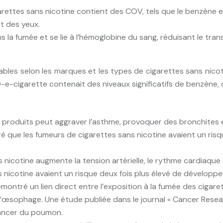
arettes sans nicotine contient des COV, tels que le benzène
et des yeux.
la fumée et se lie à l’hémoglobine du sang, réduisant le transp
les selon les marques et les types de cigarettes sans nicoti
-e-cigarette contenait des niveaux significatifs de benzène,
es produits peut aggraver l’asthme, provoquer des bronchites
ré que les fumeurs de cigarettes sans nicotine avaient un ri
s nicotine augmente la tension artérielle, le rythme cardiaque
s nicotine avaient un risque deux fois plus élevé de développ
ntré un lien direct entre l’exposition à la fumée des cigare
’œsophage. Une étude publiée dans le journal « Cancer Resear
cancer du poumon.