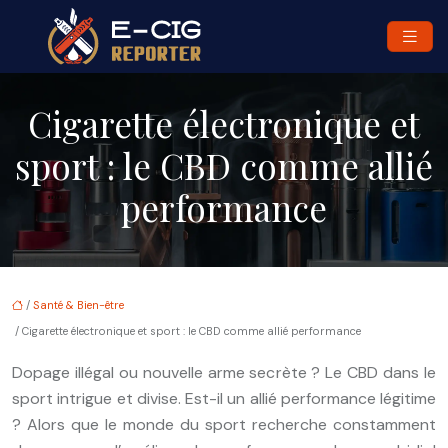
Cigarette électronique et
sport : le CBD comme allié
performance
/
Santé & Bien-être
/ Cigarette électronique et sport : le CBD comme allié performance
Dopage illégal ou nouvelle arme secrète ? Le CBD dans le
sport intrigue et divise. Est-il un allié performance légitime
? Alors que le monde du sport recherche constamment