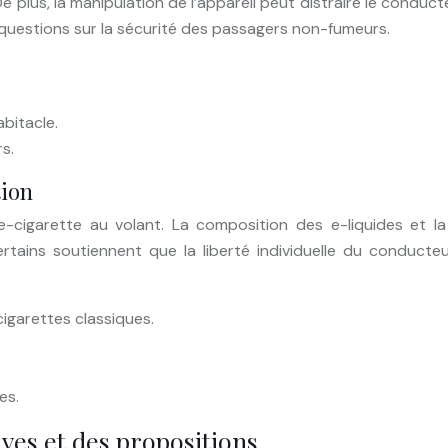
e plus, la manipulation de l’appareil peut distraire le conduct
questions sur la sécurité des passagers non-fumeurs.
abitacle.
s.
tion
e-cigarette au volant. La composition des e-liquides et l
tains soutiennent que la liberté individuelle du conducteur 
igarettes classiques.
es.
tives et des propositions