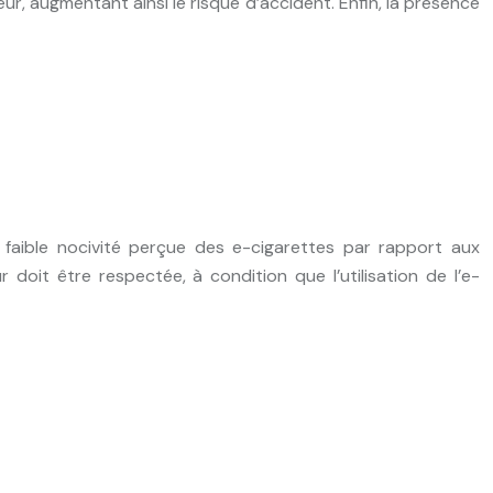
eur, augmentant ainsi le risque d’accident. Enfin, la présence
a faible nocivité perçue des e-cigarettes par rapport aux
doit être respectée, à condition que l’utilisation de l’e-