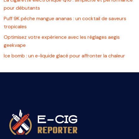
pour débutants
Puff 9K pêche mangue ananas : un cocktail de saveurs
tropicales
Optimisez votre expérience avec les réglages aegis
geekvape
Ice bomb : un e-liquide glacé pour affronter la chaleur