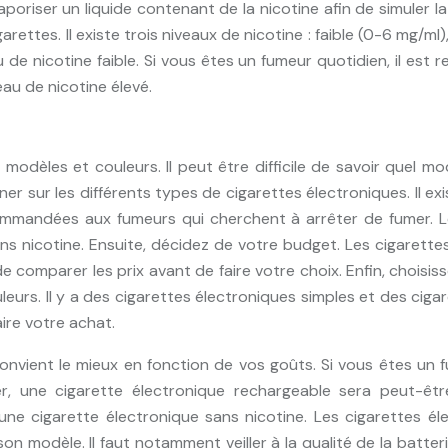
aporiser un liquide contenant de la nicotine afin de simuler 
ettes. Il existe trois niveaux de nicotine : faible (0-6 mg/ml
 de nicotine faible. Si vous êtes un fumeur quotidien, il est
eau de nicotine élevé.
dèles et couleurs. Il peut être difficile de savoir quel mod
er sur les différents types de cigarettes électroniques. Il ex
ommandées aux fumeurs qui cherchent à arrêter de fumer. L
s nicotine. Ensuite, décidez de votre budget. Les cigarette
e comparer les prix avant de faire votre choix. Enfin, choisis
urs. Il y a des cigarettes électroniques simples et des ciga
aire votre achat.
nvient le mieux en fonction de vos goûts. Si vous êtes un f
er, une cigarette électronique rechargeable sera peut-êt
e cigarette électronique sans nicotine. Les cigarettes él
 son modèle. Il faut notamment veiller à la qualité de la batt