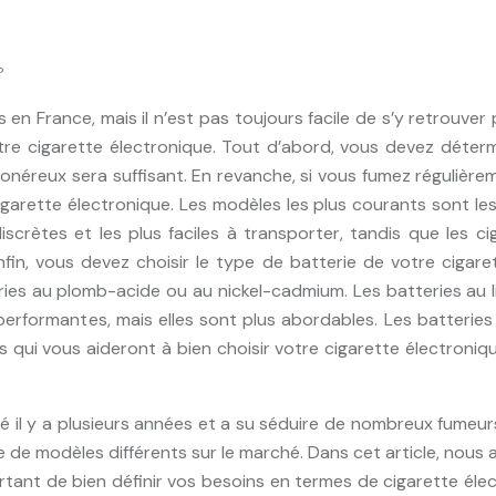
?
 en France, mais il n’est pas toujours facile de s’y retrouv
tre cigarette électronique. Tout d’abord, vous devez déterm
onéreux sera suffisant. En revanche, si vous fumez régulière
 cigarette électronique. Les modèles les plus courants sont le
iscrètes et les plus faciles à transporter, tandis que les 
n, vous devez choisir le type de batterie de votre cigaret
eries au plomb-acide ou au nickel-cadmium. Les batteries au l
performantes, mais elles sont plus abordables. Les batteries
s qui vous aideront à bien choisir votre cigarette électroniq
é il y a plusieurs années et a su séduire de nombreux fumeurs
e de modèles différents sur le marché. Dans cet article, nous
tant de bien définir vos besoins en termes de cigarette élect