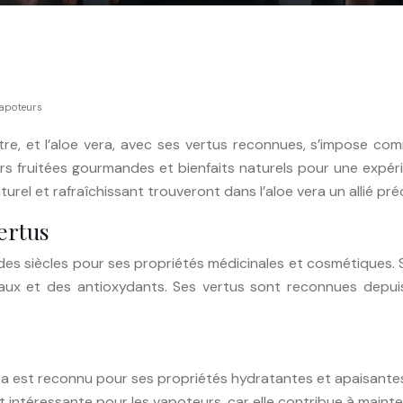
 vapoteurs
ître, et l’aloe vera, avec ses vertus reconnues, s’impose 
veurs fruitées gourmandes et bienfaits naturels pour une expé
urel et rafraîchissant trouveront dans l’aloe vera un allié pr
vertus
s des siècles pour ses propriétés médicinales et cosmétiques.
x et des antioxydants. Ses vertus sont reconnues depuis l’
ra est reconnu pour ses propriétés hydratantes et apaisantes, 
ntéressante pour les vapoteurs, car elle contribue à mainteni