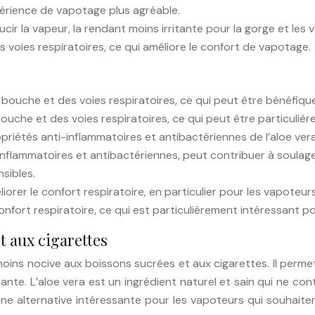
périence de vapotage plus agréable.
cir la vapeur, la rendant moins irritante pour la gorge et les v
s voies respiratoires, ce qui améliore le confort de vapotage.
a bouche et des voies respiratoires, ce qui peut être bénéfiqu
bouche et des voies respiratoires, ce qui peut être particuli
priétés anti-inflammatoires et antibactériennes de l’aloe vera 
inflammatoires et antibactériennes, peut contribuer à soulager 
sibles.
orer le confort respiratoire, en particulier pour les vapoteurs 
nfort respiratoire, ce qui est particulièrement intéressant pou
t aux cigarettes
t moins nocive aux boissons sucrées et aux cigarettes. Il perm
te. L’aloe vera est un ingrédient naturel et sain qui ne cont
t une alternative intéressante pour les vapoteurs qui souhait