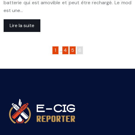
batterie qui est amovible et peut être rechargé. Le mod
est une…
Lire la suite
1
…
4
5
6