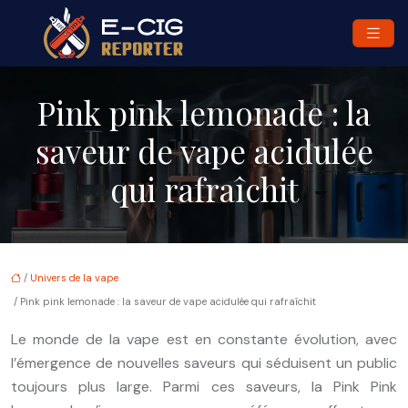
Pink pink lemonade : la
saveur de vape acidulée
qui rafraîchit
/
Univers de la vape
/ Pink pink lemonade : la saveur de vape acidulée qui rafraîchit
Le monde de la vape est en constante évolution, avec
l’émergence de nouvelles saveurs qui séduisent un public
toujours plus large. Parmi ces saveurs, la Pink Pink