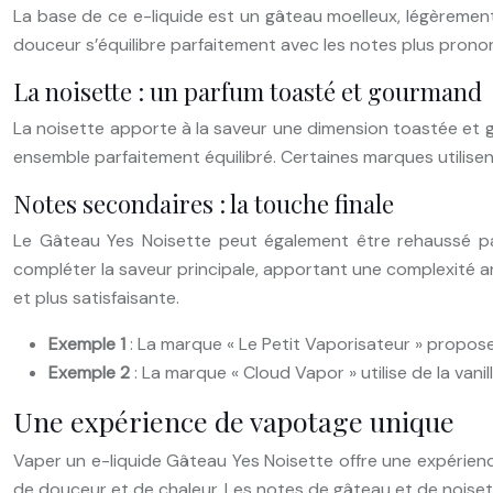
La base de ce e-liquide est un gâteau moelleux, légèremen
douceur s’équilibre parfaitement avec les notes plus pronon
La noisette : un parfum toasté et gourmand
La noisette apporte à la saveur une dimension toastée et g
ensemble parfaitement équilibré. Certaines marques utilise
Notes secondaires : la touche finale
Le Gâteau Yes Noisette peut également être rehaussé pa
compléter la saveur principale, apportant une complexité aro
et plus satisfaisante.
Exemple 1
: La marque « Le Petit Vaporisateur » propos
Exemple 2
: La marque « Cloud Vapor » utilise de la van
Une expérience de vapotage unique
Vaper un e-liquide Gâteau Yes Noisette offre une expérienc
de douceur et de chaleur. Les notes de gâteau et de noisette