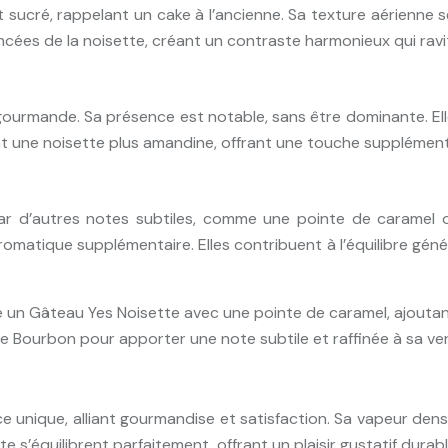
t sucré, rappelant un cake à l’ancienne. Sa texture aérienne
cées de la noisette, créant un contraste harmonieux qui ravit 
ourmande. Sa présence est notable, sans être dominante. Elle
nt une noisette plus amandine, offrant une touche supplément
r d’autres notes subtiles, comme une pointe de caramel o
matique supplémentaire. Elles contribuent à l’équilibre généra
e un Gâteau Yes Noisette avec une pointe de caramel, ajouta
ille Bourbon pour apporter une note subtile et raffinée à sa v
e unique, alliant gourmandise et satisfaction. Sa vapeur de
 s’équilibrent parfaitement, offrant un plaisir gustatif durabl