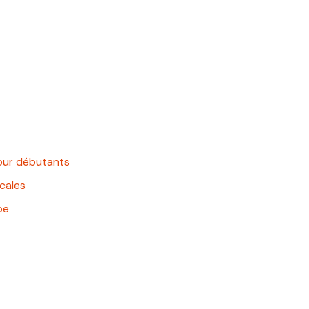
pour débutants
cales
pe