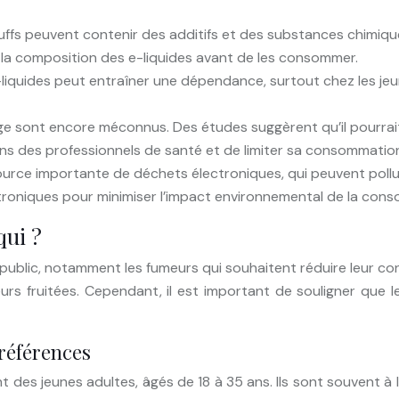
uffs peuvent contenir des additifs et des substances chimiques
 la composition des e-liquides avant de les consommer.
-liquides peut entraîner une dépendance, surtout chez les je
ge sont encore méconnus. Des études suggèrent qu’il pourrait 
ns des professionnels de santé et de limiter sa consommatio
ource importante de déchets électroniques, qui peuvent polluer
ctroniques pour minimiser l’impact environnemental de la con
qui ?
e public, notamment les fumeurs qui souhaitent réduire leur co
 fruitées. Cependant, il est important de souligner que les
préférences
 jeunes adultes, âgés de 18 à 35 ans. Ils sont souvent à la r