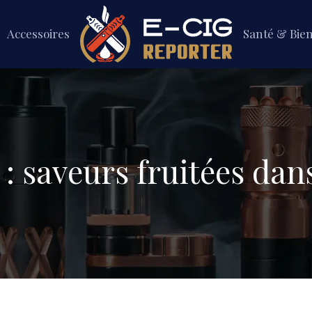
Accessoires
Santé & Bie
y : saveurs fruitées da