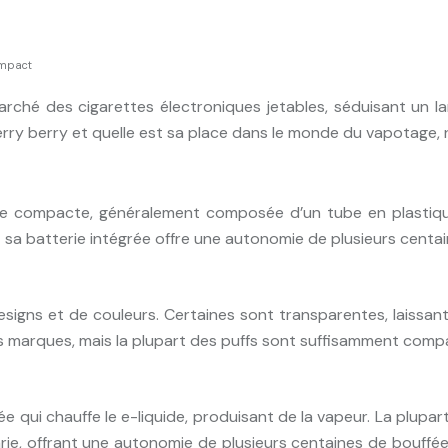
ompact
hé des cigarettes électroniques jetables, séduisant un larg
f cherry berry et quelle est sa place dans le monde du vapotag
able compacte, généralement composée d’un tube en plastiq
 et sa batterie intégrée offre une autonomie de plusieurs centa
esigns et de couleurs. Certaines sont transparentes, laissant
 les marques, mais la plupart des puffs sont suffisamment compa
e qui chauffe le e-liquide, produisant de la vapeur. La plupar
ie, offrant une autonomie de plusieurs centaines de bouffées. U