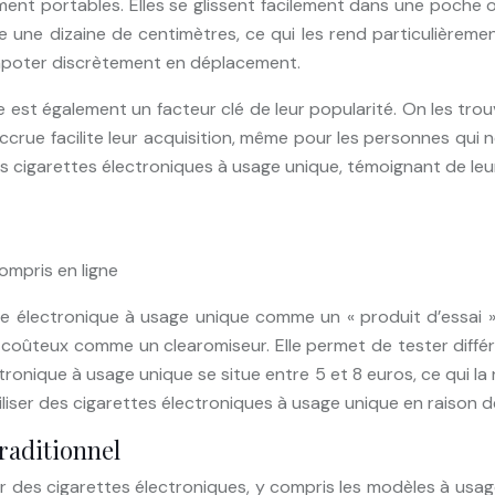
ent portables. Elles se glissent facilement dans une poche
une dizaine de centimètres, ce qui les rend particulièrement
vapoter discrètement en déplacement.
e est également un facteur clé de leur popularité. On les tr
accrue facilite leur acquisition, même pour les personnes qui
igarettes électroniques à usage unique, témoignant de leur 
ompris en ligne
tte électronique à usage unique comme un « produit d’essai »
el coûteux comme un clearomiseur. Elle permet de tester diff
tronique à usage unique se situe entre 5 et 8 euros, ce qui la
er des cigarettes électroniques à usage unique en raison de l
raditionnel
es cigarettes électroniques, y compris les modèles à usage 