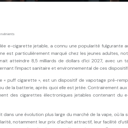
onvénients
lée e-cigarette jetable, a connu une popularité fulgurante
 est particulièrement marqué chez les jeunes adultes, no
rait atteindre 8,5 milliards de dollars d’ici 2027, avec u
nant l’impact sanitaire et environnemental de ces dispositi
« puff cigarette », est un dispositif de vapotage pré-rempli
ou de la batterie, après quoi elle est jetée. Contrairement aux
ment des cigarettes électroniques jetables contenant du e-l
rit dans une évolution plus large du marché de la vape, où l
ité, notamment leur prix d’achat attractif, leur facilité d’ut