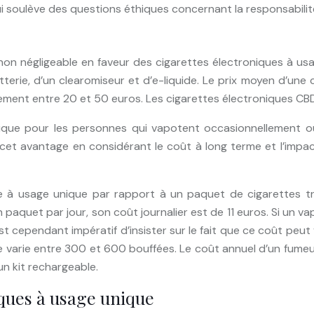
ui soulève des questions éthiques concernant la responsabilit
non négligeable en faveur des cigarettes électroniques à usag
terie, d’un clearomiseur et d’e-liquide. Le prix moyen d’une 
ment entre 20 et 50 euros. Les cigarettes électroniques CBD j
que pour les personnes qui vapotent occasionnellement ou 
cet avantage en considérant le coût à long terme et l’impac
e à usage unique par rapport à un paquet de cigarettes tr
paquet par jour, son coût journalier est de 11 euros. Si un v
l est cependant impératif d’insister sur le fait que ce coût 
ue varie entre 300 et 600 bouffées. Le coût annuel d’un fum
n kit rechargeable.
iques à usage unique