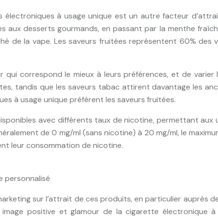
électroniques à usage unique est un autre facteur d’attrait
ques aux desserts gourmands, en passant par la menthe fraîch
ché de la vape. Les saveurs fruitées représentent 60% des 
qui correspond le mieux à leurs préférences, et de varier les
es, tandis que les saveurs tabac attirent davantage les anci
ques à usage unique préfèrent les saveurs fruitées.
isponibles avec différents taux de nicotine, permettant aux u
éralement de 0 mg/ml (sans nicotine) à 20 mg/ml, le maximum a
ent leur consommation de nicotine.
le personnalisé
rketing sur l’attrait de ces produits, en particulier auprès d
e image positive et glamour de la cigarette électronique 